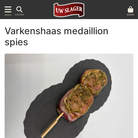
MAND
ZOEKEN
MENU
Varkenshaas medaillion
spies