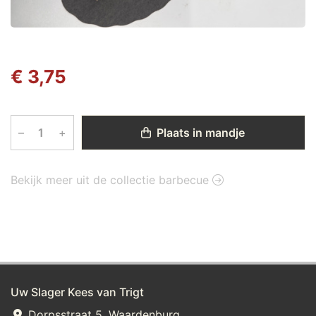
€ 3,75
–
+
Plaats in mandje
Bekijk meer uit de collectie barbecue
Uw Slager Kees van Trigt
Dorpsstraat 5, Waardenburg