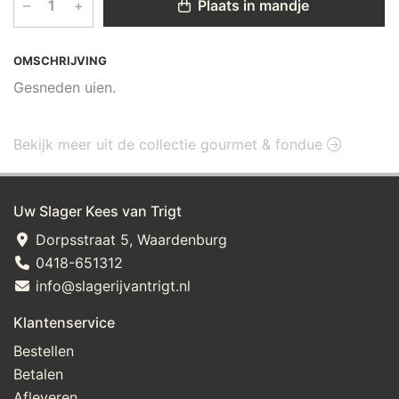
–
+
Plaats in mandje
OMSCHRIJVING
Gesneden uien.
Bekijk meer uit de collectie gourmet & fondue
Uw Slager Kees van Trigt
Dorpsstraat 5, Waardenburg
0418-651312
info@slagerijvantrigt.nl
Klantenservice
Bestellen
Betalen
Afleveren