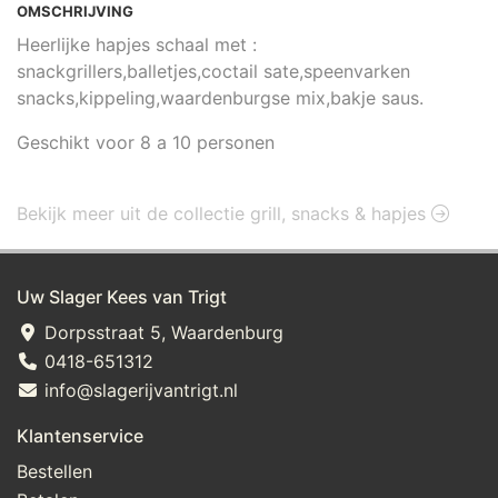
OMSCHRIJVING
Heerlijke hapjes schaal met :
snackgrillers,balletjes,coctail sate,speenvarken
snacks,kippeling,waardenburgse mix,bakje saus.
Geschikt voor 8 a 10 personen
Bekijk meer uit de collectie grill, snacks & hapjes
Uw Slager Kees van Trigt
Dorpsstraat 5, Waardenburg
0418-651312
info@slagerijvantrigt.nl
Klantenservice
Bestellen