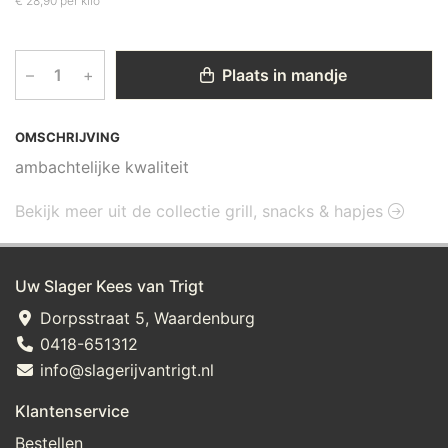
€ 28,90 per kilo
–
+
Plaats in mandje
OMSCHRIJVING
ambachtelijke kwaliteit
Bekijk meer uit de collectie grill, snacks & hapjes
Uw Slager Kees van Trigt
Dorpsstraat 5, Waardenburg
0418-651312
info@slagerijvantrigt.nl
Klantenservice
Bestellen