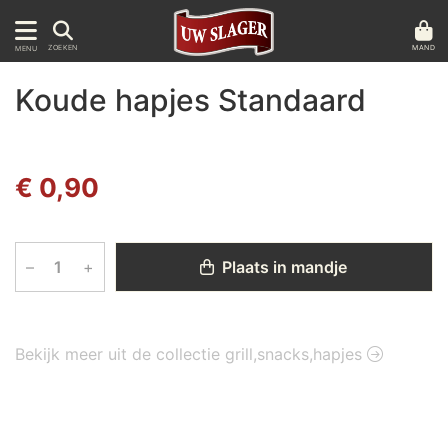
MAND
ZOEKEN
MENU
Koude hapjes Standaard
€ 0,90
–
+
Plaats in mandje
Bekijk meer uit de collectie grill,snacks,hapjes