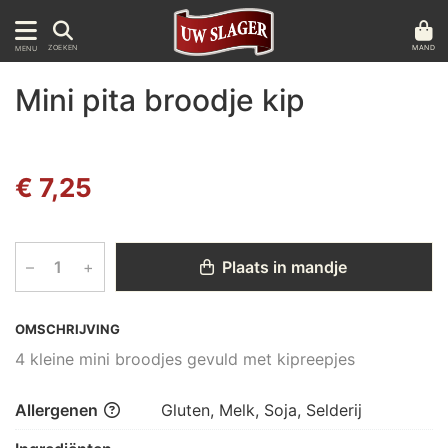
MAND
ZOEKEN
MENU
Mini pita broodje kip
€ 7,25
–
+
Plaats in mandje
OMSCHRIJVING
4 kleine mini broodjes gevuld met kipreepjes
Allergenen
Gluten, Melk, Soja, Selderij