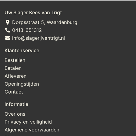
meelverbeteraar: E300, E920], rijstbloem], saus 14% 
[suiker, water, appelmoes [appel, suiker], azijn, 
Uw Slager Kees van Trigt
tomatenpureeconcentraat, honing, SOJAsaus [water, 
Dorpsstraat 5, Waardenburg
SOJAboon, zout], gemodificeerd maiszetmeel, zout, 
0418-651312
sambal [chilipeper, zout], aroma, gemberpuree 
info@slagerijvantrigt.nl
[gember, water, zout, zonnebloemolie], kruiden en 
specerij [chilipeper, knoflookpoeder, basilicum, 
Klantenservice
oregano, korianderzaad, kurkuma, zwarte peper, 
Bestellen
komijn, fenegriekzaad, kardemom], conserveermiddel: 
Betalen
E202]
Afleveren
Openingstijden
Contact
Informatie
Over ons
Privacy en veiligheid
Algemene voorwaarden