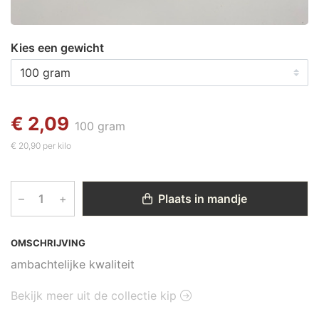
Kies een gewicht
€ 2,09
100 gram
€ 20,90 per kilo
–
+
Plaats in mandje
OMSCHRIJVING
ambachtelijke kwaliteit
Bekijk meer uit de collectie kip