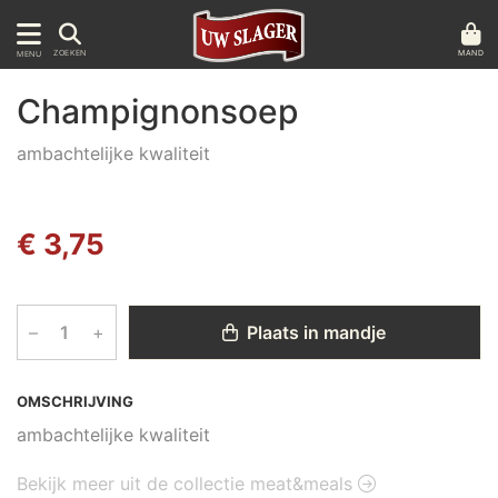
MAND
ZOEKEN
MENU
Champignonsoep
ambachtelijke kwaliteit
€ 3,75
–
+
Plaats in mandje
OMSCHRIJVING
ambachtelijke kwaliteit
Bekijk meer uit de collectie meat&meals