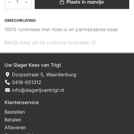
–
+
Plaats in mandje
OMSCHRIJVING
100% rundvlees met rode ui en parmazaanse kaas
Bekijk meer uit de collectie rundvlees
Uw Slager Kees van Trigt
Dorpsstraat 5, Waardenburg
0418-651312
info@slagerijvantrigt.nl
Klantenservice
Bestellen
Betalen
Afleveren