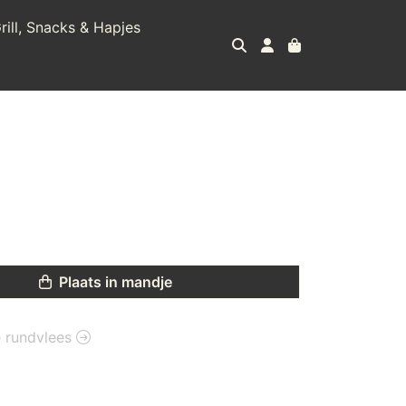
rill, Snacks & Hapjes
Plaats in mandje
ie rundvlees