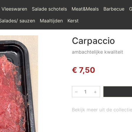
Vleeswaren
Salade schotels
Meat&Meals
Barbecue
G
Salades/ sauzen
Maaltijden
Kerst
Carpaccio
ambachtelijke kwaliteit
€ 7,50
–
+
Bekijk meer uit de collect