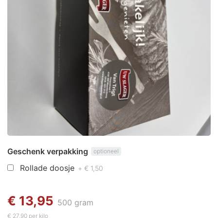
Geschenk verpakking
optioneel
Rollade doosje
+ € 1,50
€ 13,95
500 gram
€ 27,90 per kilo