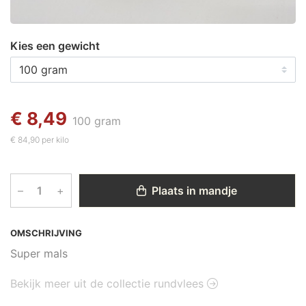
Kies een gewicht
€ 8,49
100 gram
€ 84,90 per kilo
–
+
Plaats in mandje
OMSCHRIJVING
Super mals
Bekijk meer uit de collectie rundvlees