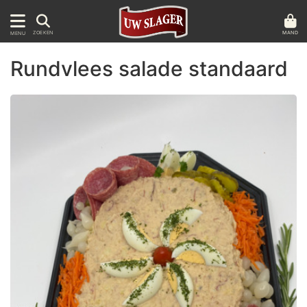
MAND
ZOEKEN
MENU
Rundvlees salade standaard