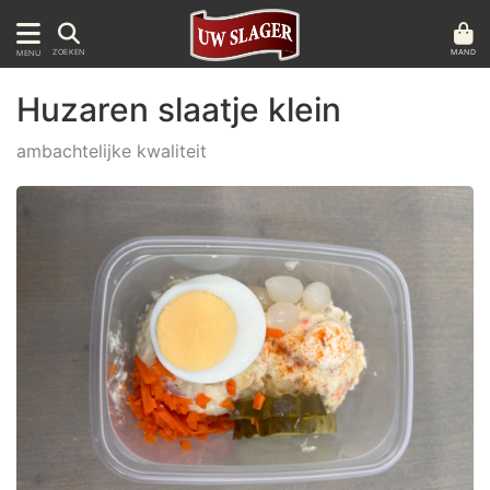
MAND
ZOEKEN
MENU
Huzaren slaatje klein
ambachtelijke kwaliteit