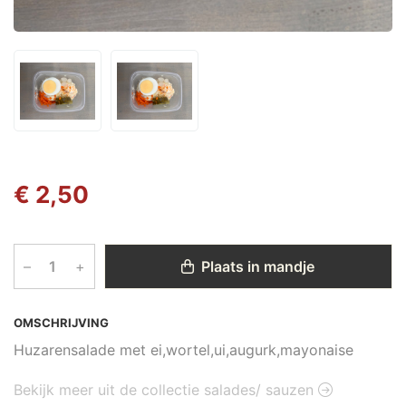
€ 2,50
–
+
Plaats in mandje
OMSCHRIJVING
Huzarensalade met ei,wortel,ui,augurk,mayonaise
Bekijk meer uit de collectie salades/ sauzen