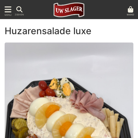
MAND
ZOEKEN
MENU
Huzarensalade luxe