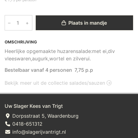
–
+
Plaats in mandje
OMSCHRIJVING
Heerlijke opgemaakte huzarensalade:met ei,div
vleeswaren,augurk,wortel en zilverui.
Bestelbaar vanaf 4 personen 7,75 p.p
Bekijk meer uit de collectie salades/sauzen
Uw Slager Kees van Trigt
Dorpsstraat 5, Waardenburg
0418-651312
info@slagerijvantrigt.nl