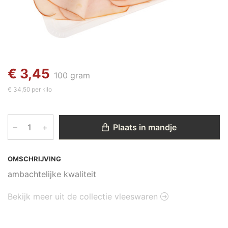
€ 3,45
100 gram
€ 34,50 per kilo
–
+
Plaats in mandje
OMSCHRIJVING
ambachtelijke kwaliteit
Bekijk meer uit de collectie vleeswaren