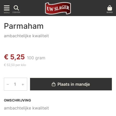
MAND
ZOEKEN
MENU
Parmaham
ambachtelijke kwaliteit
€ 5,25
100 gram
€ 52,50 per kilo
–
+
Plaats in mandje
OMSCHRIJVING
ambachtelijke kwaliteit