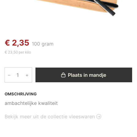
€ 2,35
100 gram
€ 23,50 per kilo
–
+
Plaats in mandje
OMSCHRIJVING
ambachtelijke kwaliteit
Bekijk meer uit de collectie vleeswaren