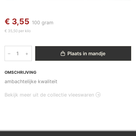
€ 3,55
100 gram
€ 35,50 per kilo
–
+
Plaats in mandje
OMSCHRIJVING
ambachtelijke kwaliteit
Bekijk meer uit de collectie vleeswaren