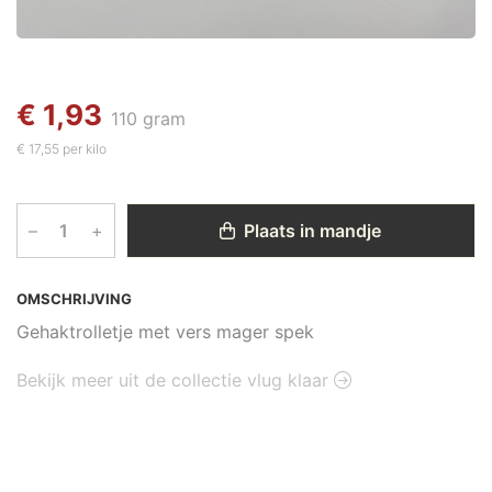
€ 1,93
110 gram
€ 17,55 per kilo
–
+
Plaats in mandje
OMSCHRIJVING
Gehaktrolletje met vers mager spek
Bekijk meer uit de collectie vlug klaar