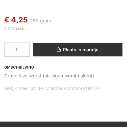
€ 4,25
250 gram
€ 17,00 per kilo
–
+
Plaats in mandje
OMSCHRIJVING
Grove leverworst (uit eigen worstmakerij)
Bekijk meer uit de collectie worstsoorten