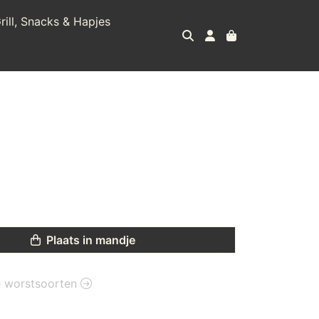
rill, Snacks & Hapjes
Plaats in mandje
ie worstsoorten