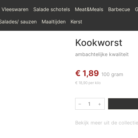
Vleeswaren
Salade schotels
Meat&Meals
Barbecue
G
Salades/ sauzen
Maaltijden
Kerst
Kookworst
ambachtelijke kwaliteit
€ 1,89
100 gram
€ 18,90 per kilo
–
+
Bekijk meer uit de collect